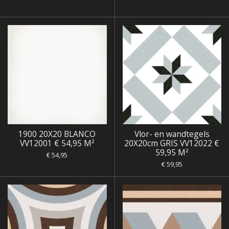
1900 20X20 BLANCO
Vlor- en wandtegels
VV12001 € 54,95 M²
20X20cm GRIS VV12022 €
59,95 M²
€ 54,95
€ 59,95