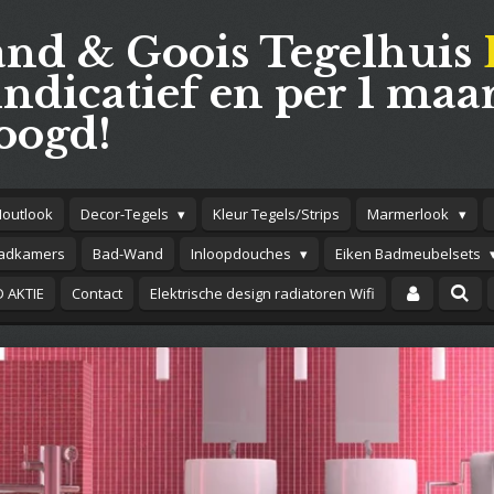
and & Goois Tegelhuis
indicatief en per 1 maar
oogd!
Houtlook
Decor-Tegels
Kleur Tegels/Strips
Marmerlook
adkamers
Bad-Wand
Inloopdouches
Eiken Badmeubelsets
 AKTIE
Contact
Elektrische design radiatoren Wifi