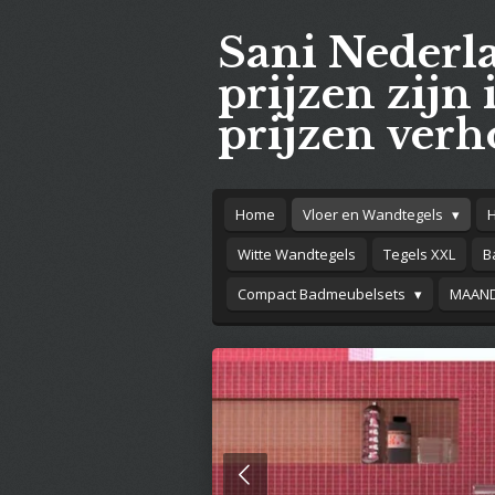
Ga
Sani Nederl
direct
naar
prijzen zijn 
de
prijzen verh
hoofdinhoud
Home
Vloer en Wandtegels
Witte Wandtegels
Tegels XXL
B
Compact Badmeubelsets
MAAND