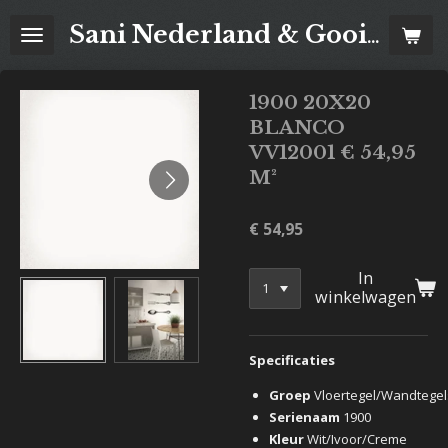
Ga
Sani Nederland & Goois Tegelhuis
direct
naar
de
1900 20X20
hoofdinhoud
BLANCO
VV12001 € 54,95
M²
€ 54,95
In
winkelwagen
Specificaties
Groep
Vloertegel/Wandtegel
Serienaam
1900
Kleur
Wit/Ivoor/Creme