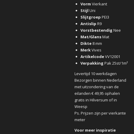
Vorm
Vierkant
Stijl
Uni
Slijtgroep
PEI3
Antislip
R9
Vorstbestendig
Nee
Mat/Glans
Mat
Dikte
8 mm
Merk
Vives
Artikelcode
VV12001
Verpakking
Pak 25st/1m²
Levertijd 10 werkdagen
Bezorgen binnen Nederland
met uitzondering van de
eilanden € 49,95 ophalen
gratis in Hilversum of in
Weesp
Ps. Prijzen zijn per vierkante
meter
Voor meer inspiratie