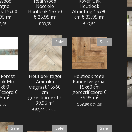
 Wood
Real Wood
Rover Oak
tgno
Nocciolo
Houtlook
ok 15x60
Houtlook 15x60
Afmeting 15x90
,95 m²
€ 25,95 m²
cm € 33,95 m²
3,95
€ 33,95
€ 47,50
Sale!
Sale!
 Forest
Houtlook tegel
Houtlook tegel
ook Mix
Amerika
Kaneel visgraat
8x8.9
visgraat 15x60
15x60 cm
ficeerd €
cm
gerectificeerd €
95 m²
gerectificeerd €
39.95 m²
39.95 m²
2,70
€ 53,90
€ 74,25
€ 53,90
€ 74,25
Sale!
Sale!
Sale!