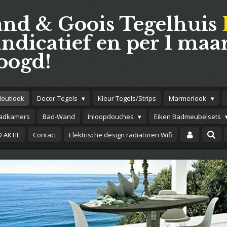
and & Goois Tegelhuis
indicatief en per 1 maar
oogd!
Houtlook
Decor-Tegels
Kleur Tegels/Strips
Marmerlook
adkamers
Bad-Wand
Inloopdouches
Eiken Badmeubelsets
 AKTIE
Contact
Elektrische design radiatoren Wifi