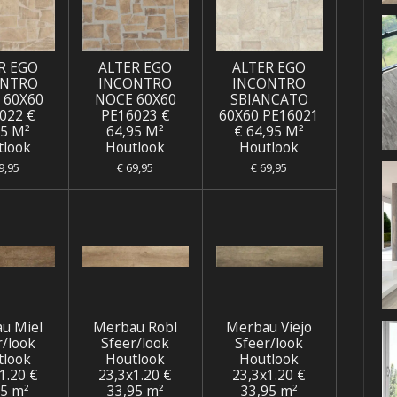
R EGO
ALTER EGO
ALTER EGO
ONTRO
INCONTRO
INCONTRO
 60X60
NOCE 60X60
SBIANCATO
022 €
PE16023 €
60X60 PE16021
95 M²
64,95 M²
€ 64,95 M²
tlook
Houtlook
Houtlook
9,95
€ 69,95
€ 69,95
u Miel
Merbau Robl
Merbau Viejo
r/look
Sfeer/look
Sfeer/look
tlook
Houtlook
Houtlook
1.20 €
23,3x1.20 €
23,3x1.20 €
95 m²
33,95 m²
33,95 m²