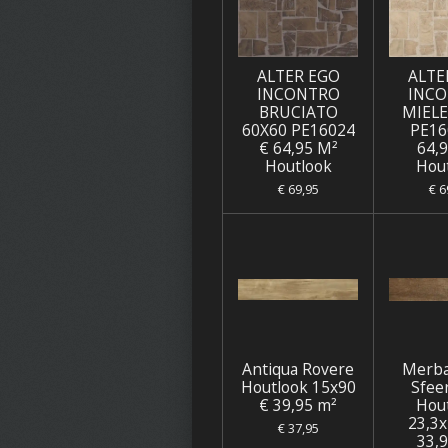
ALTER EGO
ALTE
INCONTRO
INC
BRUCIATO
MIELE
60X60 PE16024
PE16
€ 64,95 M²
64,
Houtlook
Hou
€ 69,95
€ 6
Antiqua Rovere
Merba
Houtlook 15x90
Sfee
€ 39,95 m²
Hou
23,3x
€ 37,95
33,