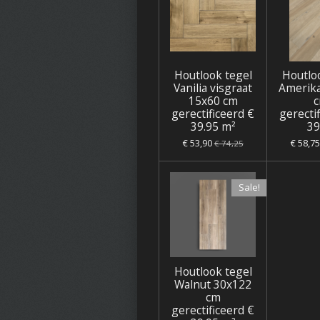
Houtlook tegel
Houtlo
Vanilia visgraat
Amerik
15x60 cm
gerectificeerd €
gerecti
39.95 m²
39
€ 53,90
€ 58,75
€ 74,25
Sale!
Houtlook tegel
Walnut 30x122
cm
gerectificeerd €