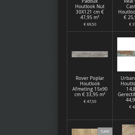
Padouk
Real
Houtlook Nut
Cas
30X121 cm €
Houtlo
47,95 m²
€ 25
€ 69,50
€ 3
Rover Poplar
Urban
Houtlook
Houtl
Afmeting 15x90
14,
cm € 33,95 m²
Gerecti
44,
€ 47,50
€ 4
Sale!