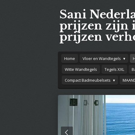
Ga
Sani Nederl
direct
naar
prijzen zijn 
de
prijzen verh
hoofdinhoud
Home
Vloer en Wandtegels
Witte Wandtegels
Tegels XXL
B
Compact Badmeubelsets
MAAND