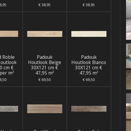
8,95
€ 38,95
€ 38,95
d Roble
Padouk
Padouk
Houtlook
Houtlook Beige
Houtlook Bianco
0 cm €
30X121 cm €
30X121 cm €
 per m²
47,95 m²
47,95 m²
8,50
€ 69,50
€ 69,50