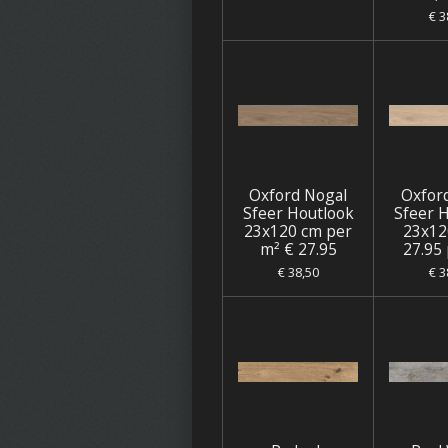
€ 3
Oxford Nogal
Oxfor
Sfeer Houtlook
Sfeer 
23x120 cm per
23x12
m² € 27.95
27.95
€ 38,50
€ 3