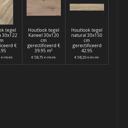
ok tegel
Houtlook tegel
Houtlook tegel
a 30x122
Kaneel 30x120
natural 30x150
cm
cm
cm
ficeerd €
gerectificeerd €
gerectificeerd
.95
39.95 m²
42.95
€ 58,75
€ 58,20
€ 78,95
€ 78,95
€ 81,95