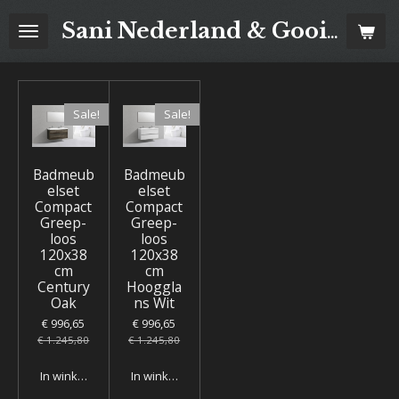
Ga
Sani Nederland & Goois Tegelhuis
direct
naar
de
hoofdinhoud
Sale!
Sale!
Badmeub
Badmeub
elset
elset
Compact
Compact
Greep-
Greep-
loos
loos
120x38
120x38
cm
cm
Century
Hooggla
Oak
ns Wit
€ 996,65
€ 996,65
€ 1.245,80
€ 1.245,80
In winkelwagen
In winkelwagen