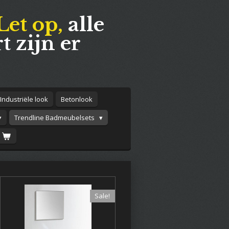
Let op,
alle
t zijn er
Industriële look
Betonlook
Trendline Badmeubelsets
Sale!