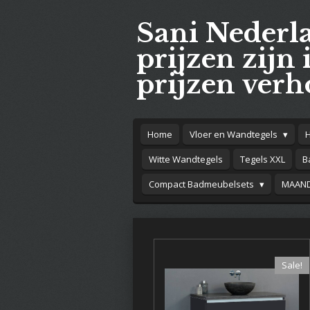
Ga
Sani Nederl
direct
naar
prijzen zijn 
de
prijzen verh
hoofdinhoud
Home
Vloer en Wandtegels
Witte Wandtegels
Tegels XXL
B
Compact Badmeubelsets
MAAND
Sale!