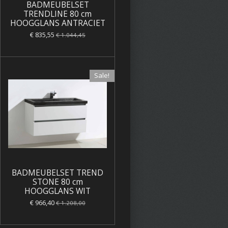
BADMEUBELSET
TRENDLINE 80 cm
HOOGGLANS ANTRACIET
€ 835,55
€ 1.044,45
Sale!
BADMEUBELSET TREND
STONE 80 cm
HOOGGLANS WIT
€ 966,40
€ 1.208,00