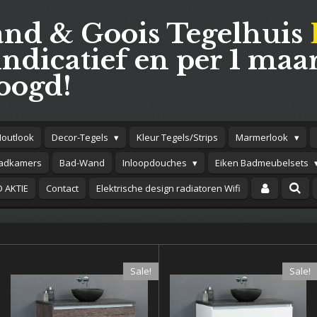
and & Goois Tegelhuis
indicatief en per 1 maar
oogd!
Houtlook
Decor-Tegels
Kleur Tegels/Strips
Marmerlook
adkamers
Bad-Wand
Inloopdouches
Eiken Badmeubelsets
 AKTIE
Contact
Elektrische design radiatoren Wifi
Sale!
Sale!