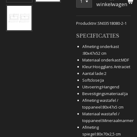
winkelwagen
Producktnr.SN03518080-2-1
SPECIFICATIES
Afmeting onderkast
:
80x47x52 cm
Materiaal onderkast:
MDF
Kleur:
Hoogglans Antraciet
Aantal lade:
2
Softclose:
Ja
Uitvoering:
Hangend
Bevestigingsmateriaal:
Ja
Afmeting wastafel /
toppaneel:
80x47x5 cm
Materiaal wastafel /
toppaneel:
Mineraalmarmer
Afmeting
spiegel:
80x70x2,5 cm