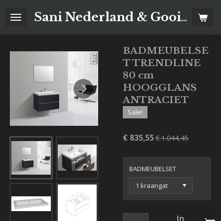
Ga
Sani Nederland & Goois Tegelhuis
direct
naar
de
BADMEUBELSE
hoofdinhoud
T TRENDLINE
80 cm
HOOGGLANS
ANTRACIET
Sale!
€ 835,55
€ 1.044,45
BADMEUBELSET
In