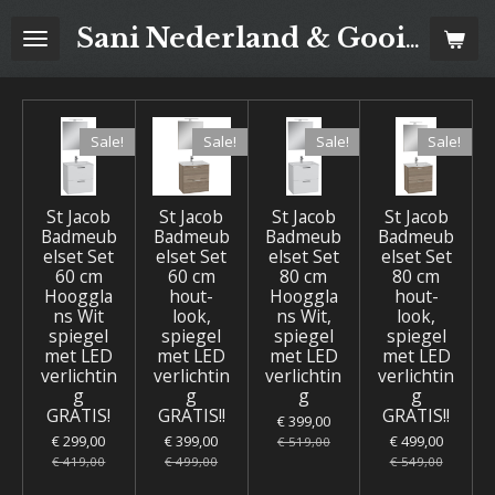
Ga
Sani Nederland & Goois Tegelhuis
direct
naar
de
hoofdinhoud
Sale!
Sale!
Sale!
Sale!
St Jacob
St Jacob
St Jacob
St Jacob
Badmeub
Badmeub
Badmeub
Badmeub
elset Set
elset Set
elset Set
elset Set
60 cm
60 cm
80 cm
80 cm
Hooggla
hout-
Hooggla
hout-
ns Wit
look,
ns Wit,
look,
spiegel
spiegel
spiegel
spiegel
met LED
met LED
met LED
met LED
verlichtin
verlichtin
verlichtin
verlichtin
g
g
g
g
GRATIS!
GRATIS!!
GRATIS!!
€ 399,00
€ 299,00
€ 399,00
€ 499,00
€ 519,00
€ 419,00
€ 499,00
€ 549,00