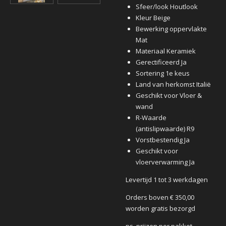
Sfeer/look Houtlook
Kleur Beige
Bewerking oppervlakte
Mat
Materiaal Keramiek
Gerectificeerd Ja
Sortering 1e keus
Land van herkomst Italië
Geschikt voor Vloer &
wand
R-Waarde
(antislipwaarde) R9
Vorstbestendig Ja
Geschikt voor
vloerverwarming Ja
Levertijd 1 tot 3 werkdagen
Orders boven € 350,00
worden gratis bezorgd
ps. prijzen per pakket