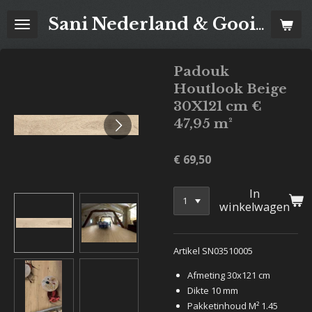
Ga
Sani Nederland & Goois Tegelhuis
direct
naar
de
Padouk
hoofdinhoud
Houtlook Beige
30X121 cm €
47,95 m²
€ 69,50
In
winkelwagen
Artikel SN03510005
Afmeting 30x121 cm
Dikte 10 mm
Pakketinhoud M² 1.45