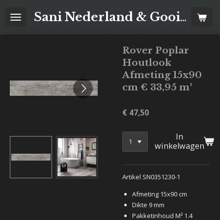
Ga
Sani Nederland & Goois Tegelhuis
direct
naar
de
Rover Poplar
hoofdinhoud
Houtlook
Afmeting 15x90
cm € 33,95 m²
€ 47,50
In
winkelwagen
Artikel SN0351230-1
Afmeting 15x90 cm
Dikte 9 mm
Pakketinhoud M² 1.4