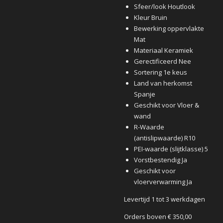
Sfeer/look Houtlook
Kleur Bruin
Bewerking oppervlakte
Mat
Materiaal Keramiek
Gerectificeerd Nee
Sortering 1e keus
Land van herkomst
Spanje
Geschikt voor Vloer &
wand
R-Waarde
(antislipwaarde) R10
PEI-waarde (slijtklasse) 5
Vorstbestendig Ja
Geschikt voor
vloerverwarming Ja
Levertijd 1 tot 3 werkdagen
Orders boven € 350,00