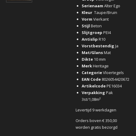
Serienaam
Alter Ego
Kleur
Taupe/Bruin
Vorm
Vierkant
Stijl
Beton
Slijtgroep
PEI4
Antislip
R10
Vorstbestendig
Ja
Mat/Glans
Mat
Dikte
10 mm
Merk
Heritage
Categorie
Vloertegels
EAN Code
8026054420672
Artikelcode
PE16034
Verpakking
Pak
3st/1,08m²
Levertijd 9 werkdagen
Orders boven € 350,00
worden gratis bezorgd