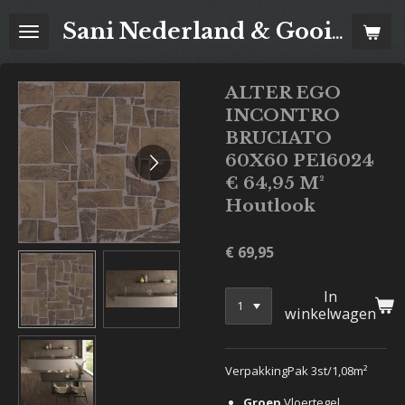
Ga
Sani Nederland & Goois Tegelhuis
direct
naar
de
ALTER EGO
hoofdinhoud
INCONTRO
BRUCIATO
60X60 PE16024
€ 64,95 M²
Houtlook
€ 69,95
In
winkelwagen
VerpakkingPak 3st/1,08m²
Groep
Vloertegel