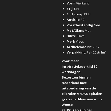
Vorm
Vierkant
Stijl
Uni
Slijtgroep
PEI3
Antislip
R9
Vorstbestendig
Nee
Mat/Glans
Mat
Dikte
8 mm
Merk
Vives
Artikelcode
VV12012
Verpakking
Pak 25st/1m²
Voor meer
inspiratieLevertijd 10
werkdagen
Bezorgen binnen
Nederland met
uitzondering van de
eilanden € 49,95 ophalen
gratis in Hilversum of in
Weesp
Ps. Prijzen zijn per