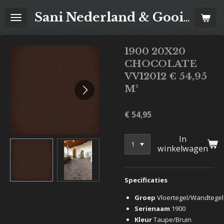
Ga
Sani Nederland & Goois Tegelhuis
direct
naar
de
1900 20X20
hoofdinhoud
CHOCOLATE
VV12012 € 54,95
M²
€ 54,95
In
winkelwagen
Specificaties
Groep
Vloertegel/Wandtegel
Serienaam
1900
Kleur
Taupe/Bruin