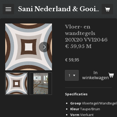
Ga
Sani Nederland & Goois Tegelhuis
direct
naar
de
Vloer- en
hoofdinhoud
wandtegels
20X20 VV12046
€ 59,95 M
€ 59,95
In
winkelwagen
Specificaties
Groep
Vloertegel/Wandtegel
Kleur
Taupe/Bruin
Vorm
Vierkant