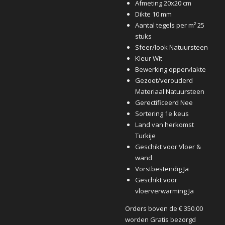
Afmeting 20x20 cm
Dikte 10 mm
Aantal tegels per m² 25
stuks
Sfeer/look Natuursteen
Kleur Wit
Bewerking oppervlakte
Gezoet/verouderd
Materiaal Natuursteen
Gerectificeerd Nee
Sortering 1e keus
Land van herkomst
Turkije
Geschikt voor Vloer &
wand
Vorstbestendig Ja
Geschikt voor
vloerverwarming Ja
Orders boven de € 350.00
worden Gratis bezorgd