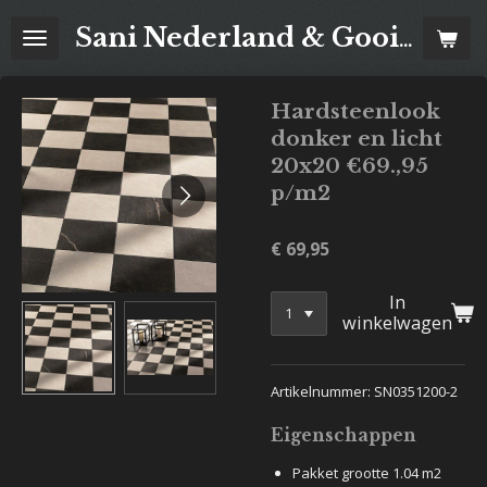
Ga
Sani Nederland & Goois Tegelhuis
direct
naar
de
Hardsteenlook
hoofdinhoud
donker en licht
20x20 €69.,95
p/m2
€ 69,95
In
winkelwagen
Artikelnummer: SN0351200-2
Eigenschappen
Pakket grootte 1.04 m2