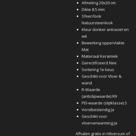
Afmeting 20x20 cm
Dikte 8.5 mm
Sfeer/look
Natuursteenlook
Kleur donker antraciet en
wit
Bewerking oppervlakte
Mat
Materiaal Keramiek
Gerectificeerd Nee
Sortering 1e keus
Geschikt voor Vloer &
wand
R-Waarde
(antislipwaarde) R9
PEI-waarde (slijtklasse) 5
Vorstbestendig Ja
Geschikt voor
vloerverwarming Ja
Afhalen gratis in Hilversum of