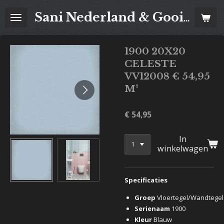
Ga
Sani Nederland & Goois Tegelhuis
direct
naar
de
1900 20X20
hoofdinhoud
CELESTE
VV12008 € 54,95
M²
€ 54,95
In
winkelwagen
Specificaties
Groep
Vloertegel/Wandtegel
Serienaam
1900
Kleur
Blauw