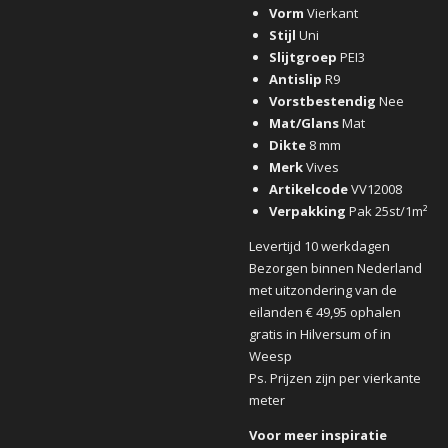
Vorm
Vierkant
Stijl
Uni
Slijtgroep
PEI3
Antislip
R9
Vorstbestendig
Nee
Mat/Glans
Mat
Dikte
8 mm
Merk
Vives
Artikelcode
VV12008
Verpakking
Pak 25st/1m²
Levertijd 10 werkdagen
Bezorgen binnen Nederland
met uitzondering van de
eilanden € 49,95 ophalen
gratis in Hilversum of in
Weesp
Ps. Prijzen zijn per vierkante
meter
Voor meer inspiratie