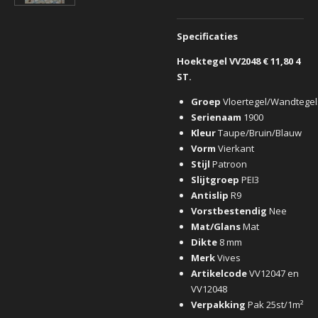
Specificaties
Hoektegel VV2048 € 11,80 4
ST.
Groep
Vloertegel/Wandtegel
Serienaam
1900
Kleur
Taupe/Bruin/Blauw
Vorm
Vierkant
Stijl
Patroon
Slijtgroep
PEI3
Antislip
R9
Vorstbestendig
Nee
Mat/Glans
Mat
Dikte
8 mm
Merk
Vives
Artikelcode
VV12047 en
VV12048
Verpakking
Pak 25st/1m²