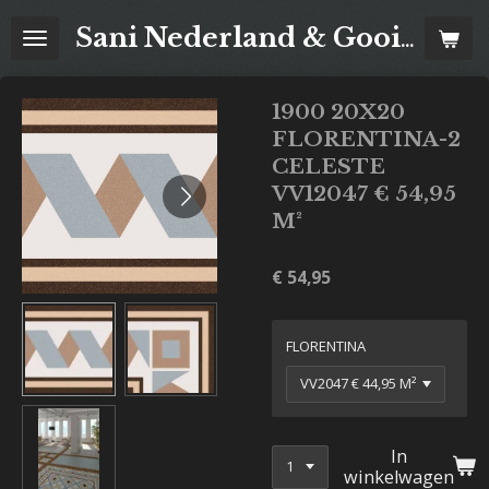
Ga
Sani Nederland & Goois Tegelhuis
direct
naar
de
1900 20X20
hoofdinhoud
FLORENTINA-2
CELESTE
VV12047 € 54,95
M²
€ 54,95
FLORENTINA
In
winkelwagen