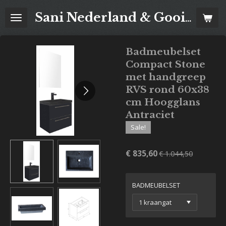
Ga
Sani Nederland & Goois Tegelhuis
direct
naar
de
Badmeubelset
hoofdinhoud
Compact Stone
met handgreep
RVS rond 60x38
cm Hoogglans
Antraciet
Sale!
€ 835,60
€ 1.044,50
BADMEUBELSET