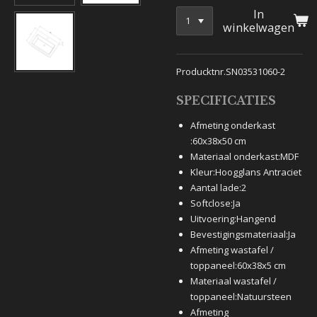
In
winkelwagen
Producktnr.SN03531060-2
SPECIFICATIES
Afmeting onderkast
:
60x38x50 cm
Materiaal onderkast:
MDF
Kleur:
Hoogglans Antraciet
Aantal lade:
2
Softclose:
Ja
Uitvoering:
Hangend
Bevestigingsmateriaal:
Ja
Afmeting wastafel /
toppaneel:
60x38x5 cm
Materiaal wastafel /
toppaneel:
Natuursteen
Afmeting