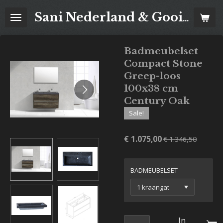
Ga
Sani Nederland & Goois Tegelhuis
direct
naar
de
Badmeubelset
hoofdinhoud
Compact Stone
Greep-loos
100x38 cm
Century Oak
Sale!
€ 1.075,00
€ 1.346,50
BADMEUBELSET
In