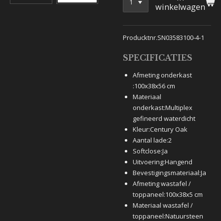
winkelwagen
Producktnr.SN03583100-4-1
SPECIFICATIES
Afmeting onderkast
:
100x38x56 cm
Materiaal
onderkast:
Multiplex
gefineerd waterdicht
Kleur:
Century Oak
Aantal lade:
2
Softclose:
Ja
Uitvoering:
Hangend
Bevestigingsmateriaal:
Ja
Afmeting wastafel /
toppaneel:
100x38x5 cm
Materiaal wastafel /
toppaneel:
Natuursteen