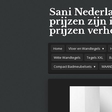
Ga
Sani Nederl
direct
naar
prijzen zijn 
de
prijzen verh
hoofdinhoud
Home
Vloer en Wandtegels
Witte Wandtegels
Tegels XXL
B
Compact Badmeubelsets
MAAND