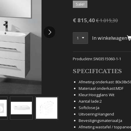
Sale!
€ 815,40
€ 1.019,30
In winkelwagen
Producktnr.SN03515060-1-1
SPECIFICATIES
Afmeting onderkast :
80x38x5
Materiaal onderkast:
MDF
Kleur:
Hoogglans Wit
Aantal lade:
2
Softclose:
Ja
Uitvoering:
Hangend
Bevestigingsmateriaal:
Ja
Afmeting wastafel / toppanee