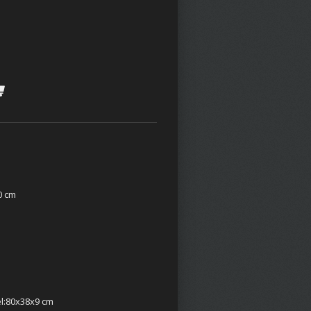
0 cm
l:
80x38x9 cm