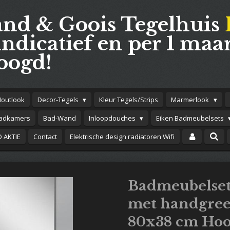
and & Goois Tegelhuis
indicatief en per 1 maar
oogd!
Houtlook
Decor-Tegels
Kleur Tegels/Strips
Marmerlook
adkamers
Bad-Wand
Inloopdouches
Eiken Badmeubelsets
 AKTIE
Contact
Elektrische design radiatoren Wifi
Badmeubelset
met handgree
80x38 cm Hoo