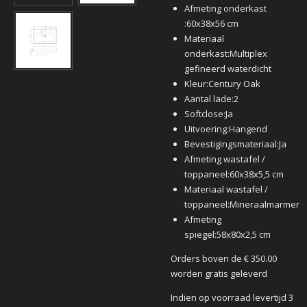
Afmeting onderkast
:
60x38x56 cm
Materiaal
onderkast:
Multiplex
gefineerd waterdicht
Kleur:
Century Oak
Aantal lade:
2
Softclose:
Ja
Uitvoering:
Hangend
Bevestigingsmateriaal:
Ja
Afmeting wastafel /
toppaneel:
60x38x5,5 cm
Materiaal wastafel /
toppaneel:
Mineraalmarmer
Afmeting
spiegel:
58x80x2,5 cm
Orders boven de € 350.00
worden gratis geleverd
Indien op voorraad levertijd 3