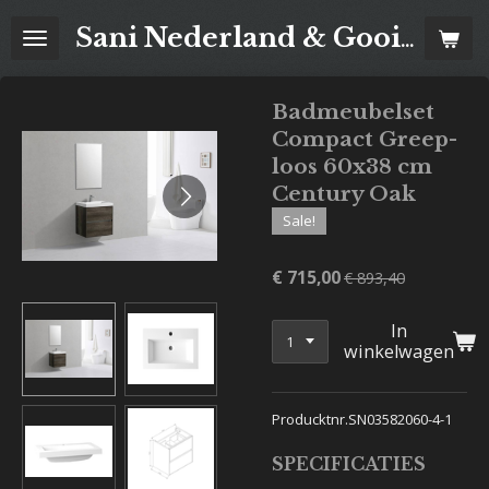
Ga
Sani Nederland & Goois Tegelhuis
direct
naar
de
Badmeubelset
hoofdinhoud
Compact Greep-
loos 60x38 cm
Century Oak
Sale!
€ 715,00
€ 893,40
In
winkelwagen
Producktnr.SN03582060-4-1
SPECIFICATIES