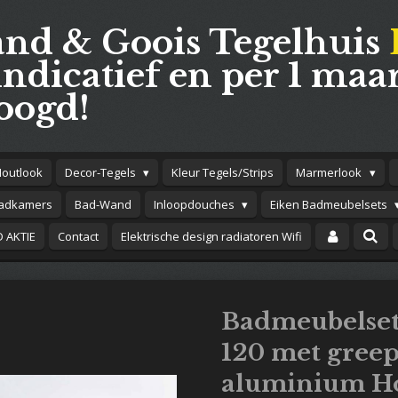
and & Goois Tegelhuis
indicatief en per 1 maar
oogd!
Houtlook
Decor-Tegels
Kleur Tegels/Strips
Marmerlook
adkamers
Bad-Wand
Inloopdouches
Eiken Badmeubelsets
 AKTIE
Contact
Elektrische design radiatoren Wifi
Badmeubelset
120 met greep-
aluminium H