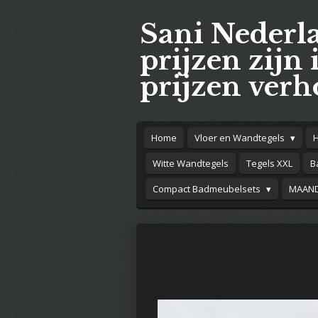
Ga
Sani Nederl
direct
naar
prijzen zijn 
de
prijzen verh
hoofdinhoud
Home
Vloer en Wandtegels
Witte Wandtegels
Tegels XXL
B
Compact Badmeubelsets
MAAND