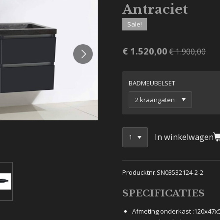
Antraciet
Sale!
€ 1.520,00
€ 1.900,00
BADMEUBELSET
In winkelwagen
Producktnr.SN03532124-2-2
SPECIFICATIES
Afmeting onderkast :
120x47x