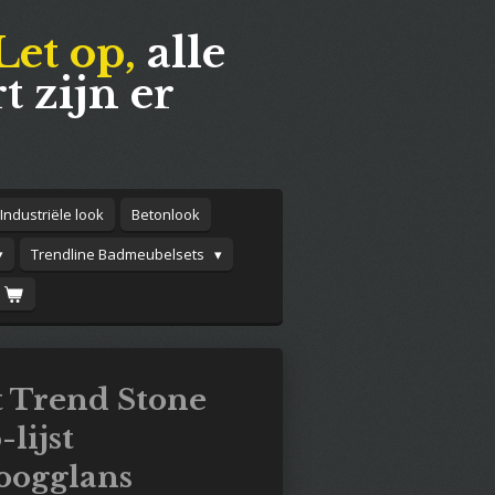
Let op,
alle
t zijn er
Industriële look
Betonlook
Trendline Badmeubelsets
 Trend Stone
lijst
oogglans