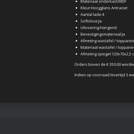
Materiaal onderkast:
MDF
Kleur:
Hoogglans Antraciet
Aantal lade:
4
Softclose:
Ja
Uitvoering:
Hangend
Bevestigingsmateriaal:
Ja
Afmeting wastafel / toppanee
Materiaal wastafel / toppanee
Afmeting spiegel:
120x70x2,5 
Orders boven de € 350.00 worden
Indien op voorraad levertijd 3 