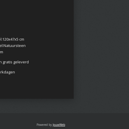
l:
120x47x5 cm
l:
Natuursteen
cm
 gratis geleverd
werkdagen
Powered by
JouwWeb