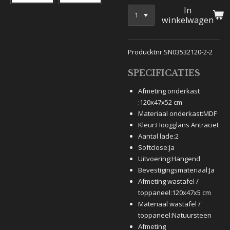
In
winkelwagen
Producktnr.SN03532120-2-2
SPECIFICATIES
Afmeting onderkast
:
120x47x52 cm
Materiaal onderkast:
MDF
Kleur:
Hoogglans Antraciet
Aantal lade:
2
Softclose:
Ja
Uitvoering:
Hangend
Bevestigingsmateriaal:
Ja
Afmeting wastafel /
toppaneel:
120x47x5 cm
Materiaal wastafel /
toppaneel:
Natuursteen
Afmeting