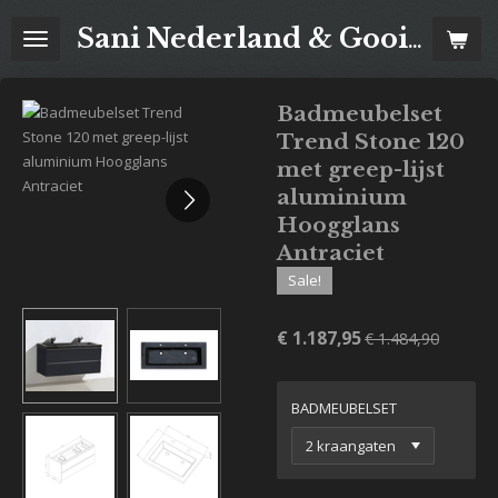
Ga
Sani Nederland & Goois Tegelhuis
direct
naar
de
Badmeubelset
hoofdinhoud
Trend Stone 120
met greep-lijst
aluminium
Hoogglans
Antraciet
Sale!
€ 1.187,95
€ 1.484,90
BADMEUBELSET