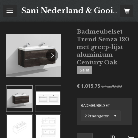
Ga
Sani Nederland & Goois Tegelhuis
direct
naar
de
Badmeubelset
hoofdinhoud
Trend Senza 120
met greep-lijst
aluminium
Century Oak
Sale!
€ 1.015,75
€ 1.270,90
BADMEUBELSET
In