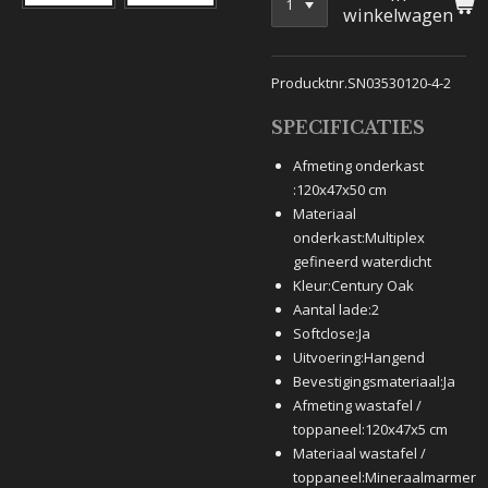
winkelwagen
Producktnr.SN03530120-4-2
SPECIFICATIES
Afmeting onderkast
:
120x47x50 cm
Materiaal
onderkast:
Multiplex
gefineerd waterdicht
Kleur:
Century Oak
Aantal lade:
2
Softclose:
Ja
Uitvoering:
Hangend
Bevestigingsmateriaal:
Ja
Afmeting wastafel /
toppaneel:
120x47x5 cm
Materiaal wastafel /
toppaneel:
Mineraalmarmer