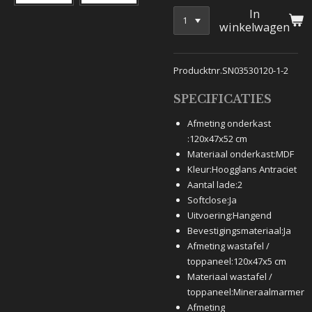
In
winkelwagen
Producktnr.SN03530120-1-2
SPECIFICATIES
Afmeting onderkast
:
120x47x52 cm
Materiaal onderkast:
MDF
Kleur:
Hoogglans Antraciet
Aantal lade:
2
Softclose:
Ja
Uitvoering:
Hangend
Bevestigingsmateriaal:
Ja
Afmeting wastafel /
toppaneel:
120x47x5 cm
Materiaal wastafel /
toppaneel:
Mineraalmarmer
Afmeting