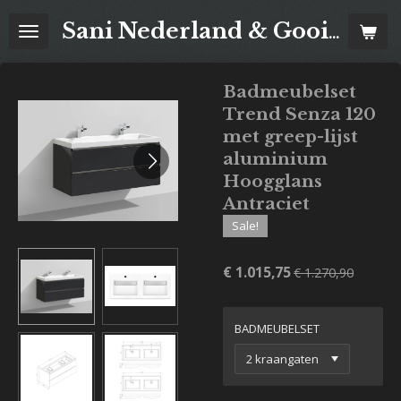
Ga
Sani Nederland & Goois Tegelhuis
direct
naar
de
Badmeubelset
hoofdinhoud
Trend Senza 120
met greep-lijst
aluminium
Hoogglans
Antraciet
Sale!
€ 1.015,75
€ 1.270,90
BADMEUBELSET