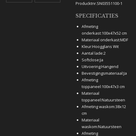
Producktnr.SN03551100-1
SPECIFICATIES
Afmeting
onderkast:
100x47x52 cm
Materiaal onderkast:
MDF
Kleur:
Hoogglans Wit
Aantal lade:
2
Softclose:
Ja
Uitvoering:
Hangend
Bevestigingsmateriaal:
Ja
Afmeting
toppaneel:
100x47x3 cm
Materiaal
toppaneel:
Natuursteen
Afmeting waskom:
38x12
cm
Materiaal
waskom:
Natuursteen
Afmeting