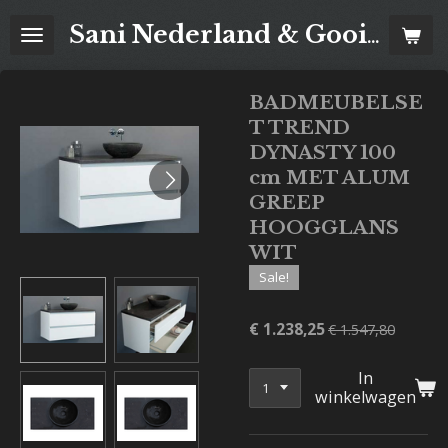
Ga
Sani Nederland & Goois Tegelhuis
direct
naar
de
BADMEUBELSE
hoofdinhoud
T TREND
DYNASTY 100
cm MET ALUM
GREEP
HOOGGLANS
WIT
Sale!
€ 1.238,25
€ 1.547,80
In
winkelwagen