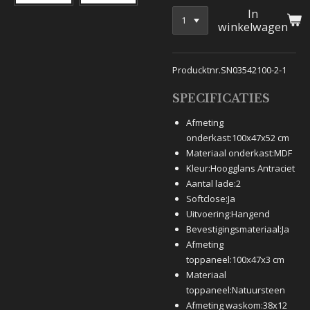
In
winkelwagen
Producktnr.SN03542100-2-1
SPECIFICATIES
Afmeting
onderkast:
100x47x52 cm
Materiaal onderkast:
MDF
Kleur:
Hoogglans Antraciet
Aantal lade:
2
Softclose:
Ja
Uitvoering:
Hangend
Bevestigingsmateriaal:
Ja
Afmeting
toppaneel:
100x47x3 cm
Materiaal
toppaneel:
Natuursteen
Afmeting waskom:
38x12