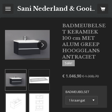
Ga
Sani Nederland & Goois Tegelhuis
direct
naar
de
BADMEUBELSE
hoofdinhoud
T KERAMIEK
100 cm MET
ALUM GREEP
HOOGGLANS
ANTRACIET
Sale!
€ 1.046,90
€ 1.308,70
BADMEUBELSET