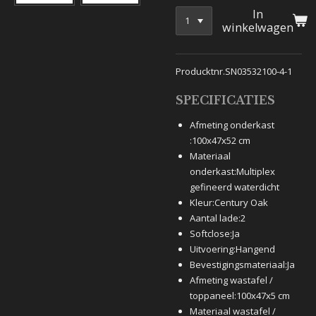
In
winkelwagen
Producktnr.SN03532100-4-1
SPECIFICATIES
Afmeting onderkast
:
100x47x52 cm
Materiaal
onderkast:
Multiplex
gefineerd waterdicht
Kleur:
Century Oak
Aantal lade:
2
Softclose:
Ja
Uitvoering:
Hangend
Bevestigingsmateriaal:
Ja
Afmeting wastafel /
toppaneel:
100x47x5 cm
Materiaal wastafel /