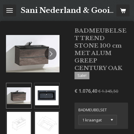
Ga
Sani Nederland & Goois Tegelhuis
direct
naar
de
BADMEUBELSE
hoofdinhoud
T TREND
STONE 100 cm
MET ALUM
GREEP
CENTURY OAK
Sale!
€ 1.076,40
€ 1.345,50
BADMEUBELSET