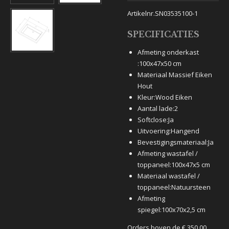
Artikelnr.SN03535100-1
SPECIFICATIES
Afmeting onderkast
:
100x47x50 cm
Materiaal Massief
Eiken
Hout
Kleur:
Wood Eiken
Aantal lade:
2
Softclose:
Ja
Uitvoering:
Hangend
Bevestigingsmateriaal:
Ja
Afmeting wastafel /
toppaneel:
100x47x5 cm
Materiaal wastafel /
toppaneel:
Natuursteen
Afmeting
spiegel:
100x70x2,5 cm
Orders boven de € 350.00