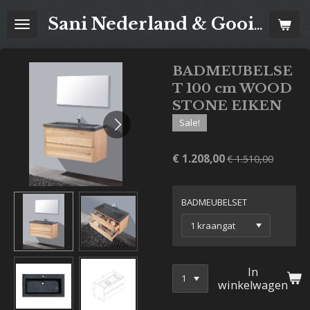
Ga
Sani Nederland & Goois Tegelhuis
direct
naar
de
BADMEUBELSE
hoofdinhoud
T 100 cm WOOD
STONE EIKEN
Sale!
€ 1.208,00
€ 1.510,00
BADMEUBELSET
In
winkelwagen