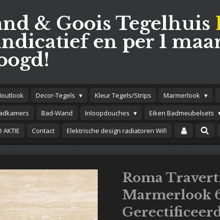
and & Goois Tegelhuis
indicatief en per 1 maar
oogd!
Houtlook
Decor-Tegels
Kleur Tegels/Strips
Marmerlook
adkamers
Bad-Wand
Inloopdouches
Eiken Badmeubelsets
 AKTIE
Contact
Elektrische design radiatoren Wifi
Roma Travert
Marmerlook 
Gerectificeerd