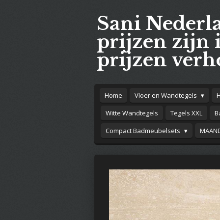
Ga
Sani Nederl
direct
naar
prijzen zijn 
de
prijzen verh
hoofdinhoud
Home
Vloer en Wandtegels
Witte Wandtegels
Tegels XXL
B
Compact Badmeubelsets
MAAND