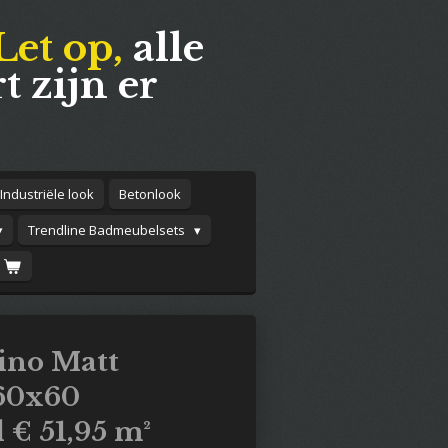
Let op,
alle
t zijn er
Industriële look
Betonlook
Trendline Badmeubelsets
ino Matt
60x60
 € 51,95 m²