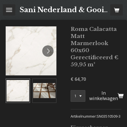
Ga
Sani Nederland & Goois Tegelhuis
direct
naar
de
Roma Calacatta
hoofdinhoud
Matt
Marmerlook
60x60
Gerectificeerd €
59,95 m²
€ 64,70
In
winkelwagen
Artikelnummer:SN03510509-3