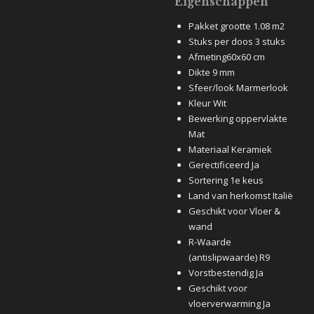
Eigenschappen
Pakket grootte 1.08 m2
Stuks per doos 3 stuks
Afmeting60x60 cm
Dikte 9 mm
Sfeer/look Marmerlook
Kleur Wit
Bewerking oppervlakte
Mat
Materiaal Keramiek
Gerectificeerd Ja
Sortering 1e keus
Land van herkomst Italië
Geschikt voor Vloer &
wand
R-Waarde
(antislipwaarde) R9
Vorstbestendig Ja
Geschikt voor
vloerverwarming Ja