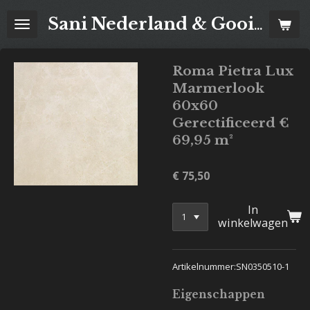
Ga
Sani Nederland & Goois Tegelhuis
direct
naar
de
Roma Pietra Lux
hoofdinhoud
Marmerlook
60x60
Gerectificeerd €
69,95 m²
€ 75,50
In
winkelwagen
Artikelnummer:SN0350510-1
Eigenschappen