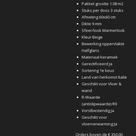
Pakket grootte 1.08 m2
Stuks per doos 3 stuks
Afmeting 60x60 cm
Dikte 9 mm
Sfeer/look Marmerlook
Kleur Beige
Bewerking oppervlakte
Halfglans
Materiaal Keramiek
Gerectificeerd Ja
Sortering 1e keus
Land van herkomst Italië
Geschikt voor Vloer &
wand
R-Waarde
(antislipwaarde) R9
Vorstbestendig Ja
Geschikt voor
vloerverwarming Ja
Orders boven de € 350.00