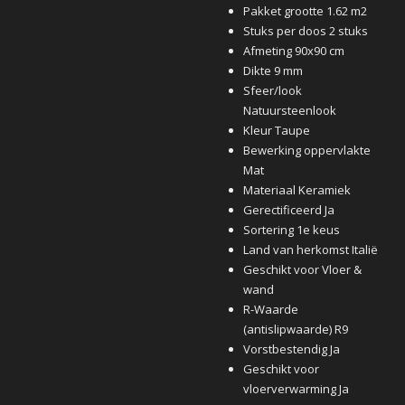
Pakket grootte 1.62 m2
Stuks per doos 2 stuks
Afmeting 90x90 cm
Dikte 9 mm
Sfeer/look
Natuursteenlook
Kleur Taupe
Bewerking oppervlakte
Mat
Materiaal Keramiek
Gerectificeerd Ja
Sortering 1e keus
Land van herkomst Italië
Geschikt voor Vloer &
wand
R-Waarde
(antislipwaarde) R9
Vorstbestendig Ja
Geschikt voor
vloerverwarming Ja