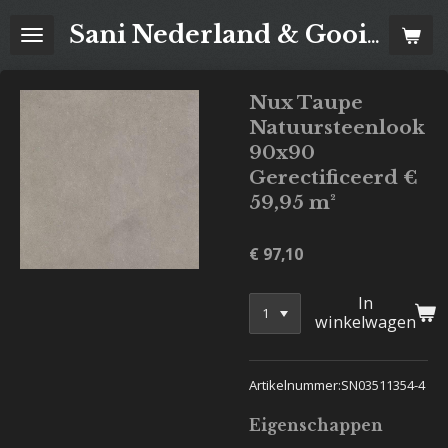
Ga
Sani Nederland & Goois Tegelhuis
direct
naar
de
Nux Taupe
hoofdinhoud
Natuursteenlook
90x90
Gerectificeerd €
59,95 m²
€ 97,10
In
winkelwagen
Artikelnummer:SN03511354-4
Eigenschappen