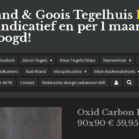
and & Goois Tegelhuis
indicatief en per 1 maar
oogd!
Houtlook
Decor-Tegels
Kleur Tegels/Strips
Marmerlook
adkamers
Bad-Wand
Inloopdouches
Eiken Badmeubelsets
 AKTIE
Contact
Elektrische design radiatoren Wifi
Oxid Carbon I
90x90 € 59,95