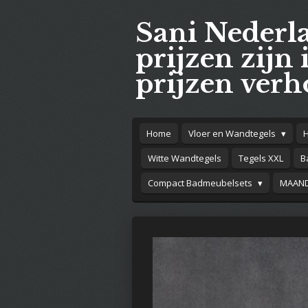
Ga
Sani Nederl
direct
naar
prijzen zijn 
de
prijzen verh
hoofdinhoud
Home
Vloer en Wandtegels
Witte Wandtegels
Tegels XXL
B
Compact Badmeubelsets
MAAND