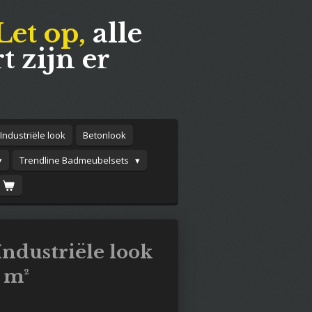
Let op,
alle
t zijn er
Industriële look
Betonlook
Trendline Badmeubelsets
ndustriële look
 m²