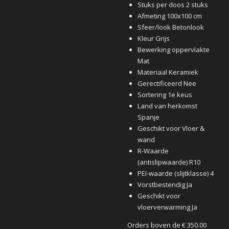
Stuks per doos 2 stuks
Afmeting 100x100 cm
Sfeer/look Betonlook
Kleur Grijs
Bewerking oppervlakte
Mat
Materiaal Keramiek
Gerectificeerd Nee
Sortering 1e keus
Land van herkomst
Spanje
Geschikt voor Vloer &
wand
R-Waarde
(antislipwaarde) R10
PEI-waarde (slijtklasse) 4
Vorstbestendig Ja
Geschikt voor
vloerverwarming Ja
Orders boven de € 350.00