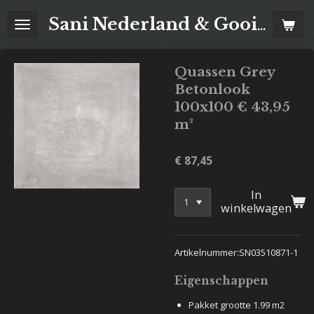
Ga
Sani Nederland & Goois Tegelhuis
direct
naar
de
Quassen Grey
hoofdinhoud
Betonlook
100x100 € 43,95
m²
€ 87,45
In
winkelwagen
Artikelnummer:SN03510871-1
Eigenschappen
Pakket grootte 1.99 m2