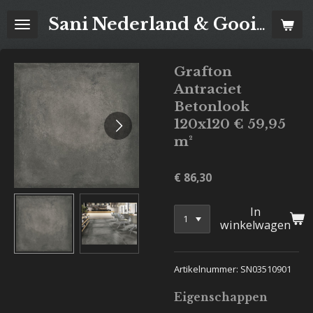
Ga
Sani Nederland & Goois Tegelhuis
direct
naar
de
Grafton
hoofdinhoud
Antraciet
Betonlook
120x120 € 59,95
m²
€ 86,30
In
winkelwagen
Artikelnummer: SN03510901
Eigenschappen