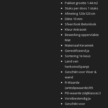
Pakket grootte 1.44 m2
Stuks per doos 1 stuks
Afmeting 120x120 cm
Dikte 10 mm
Sfeer/look Betonlook
Kleur Antraciet
Bewerking oppervlakte
Mat
Materiaal Keramiek
Gerectificeerd Ja
Sortering 1e keus
Land van
herkomstSpanje
Geschikt voor Vloer &
wand
R-Waarde
(antislipwaarde) R9
PEI-waarde (slijtklasse) 3
Vorstbestendig Ja
Geschikt voor