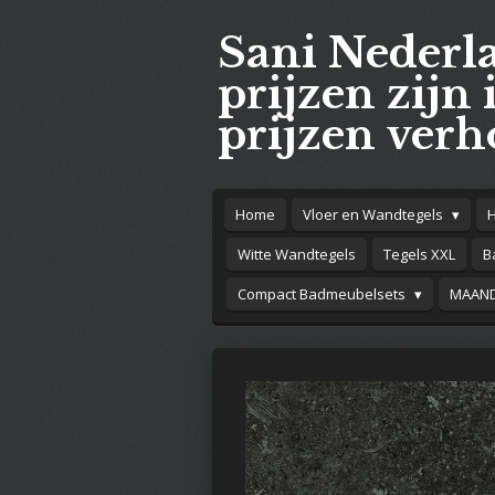
Ga
Sani Nederl
direct
naar
prijzen zijn 
de
prijzen verh
hoofdinhoud
Home
Vloer en Wandtegels
Witte Wandtegels
Tegels XXL
B
Compact Badmeubelsets
MAAND