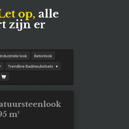
Let op,
alle
t zijn er
Industriële look
Betonlook
Trendline Badmeubelsets
atuursteenlook
95 m²