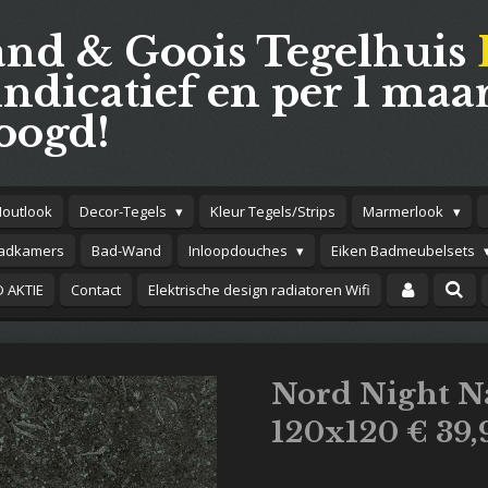
and & Goois Tegelhuis
indicatief en per 1 maar
oogd!
Houtlook
Decor-Tegels
Kleur Tegels/Strips
Marmerlook
adkamers
Bad-Wand
Inloopdouches
Eiken Badmeubelsets
 AKTIE
Contact
Elektrische design radiatoren Wifi
Nord Night N
120x120 € 39,