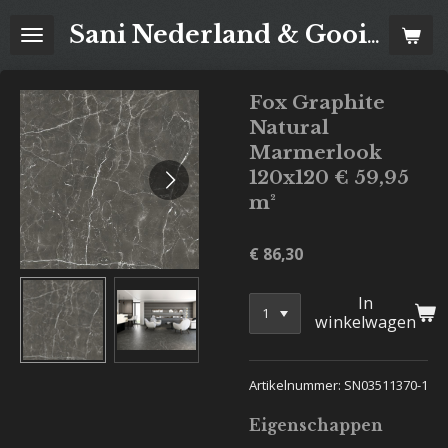
Ga
Sani Nederland & Goois Tegelhuis
direct
naar
de
Fox Graphite
hoofdinhoud
Natural
Marmerlook
120x120 € 59,95
m²
€ 86,30
In
winkelwagen
Artikelnummer: SN03511370-1
Eigenschappen