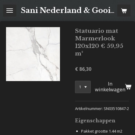
Ga
Sani Nederland & Goois Tegelhuis
direct
naar
de
Statuario mat
hoofdinhoud
Marmerlook
120x120 € 59,95
m²
€ 86,30
In
winkelwagen
Artikelnummer: SN03510847-2
Eigenschappen
Pakket grootte 1.44 m2