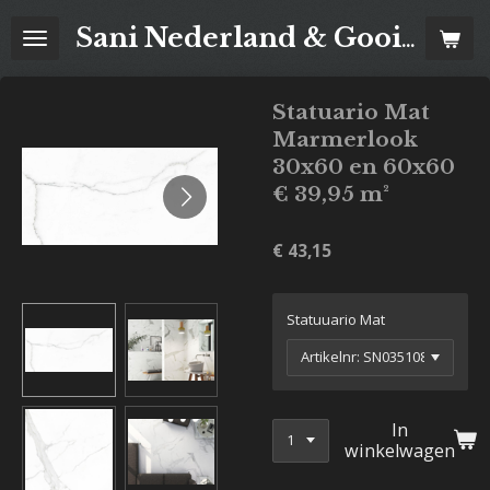
Ga
Sani Nederland & Goois Tegelhuis
direct
naar
de
Statuario Mat
hoofdinhoud
Marmerlook
30x60 en 60x60
€ 39,95 m²
€ 43,15
Statuuario Mat
In
winkelwagen