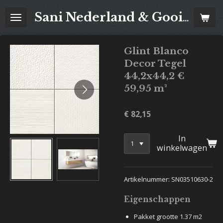
Ga
Sani Nederland & Goois Tegelhuis
direct
naar
de
Glint Blanco
hoofdinhoud
Decor Tegel
44,2x44,2 €
59,95 m²
€ 82,15
In
winkelwagen
Artikelnummer: SN03510630-2
Eigenschappen
Pakket grootte 1.37 m2