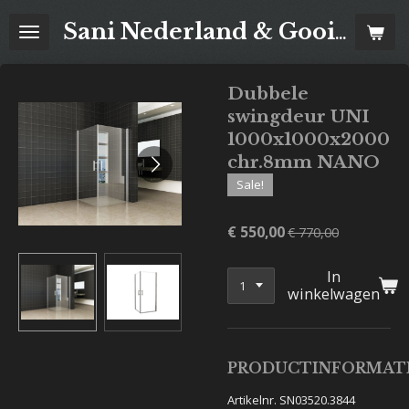
Ga
Sani Nederland & Goois Tegelhuis
direct
naar
de
Dubbele
hoofdinhoud
swingdeur UNI
1000x1000x2000
chr.8mm NANO
Sale!
€ 550,00
€ 770,00
In
winkelwagen
PRODUCTINFORMAT
Artikelnr. SN03520.3844