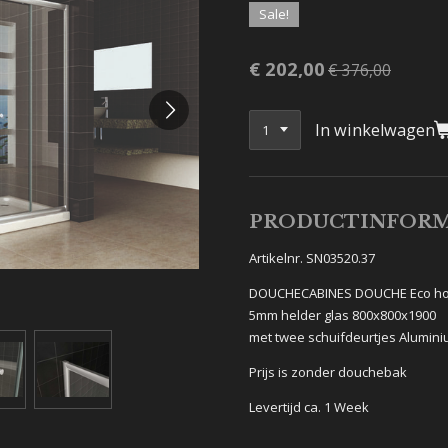
Sale!
€ 202,00
€ 376,00
In winkelwagen
PRODUCTINFORM
Artikelnr. SN03520.37
DOUCHECABINES DOUCHE Eco ho
5mm helder glas 800x800x1900
met twee schuifdeurtjes Alumini
Prijs is zonder douchebak
Levertijd ca. 1 Week