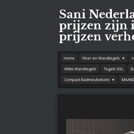
Ga
Sani Nederl
direct
naar
prijzen zijn 
de
prijzen verh
hoofdinhoud
Home
Vloer en Wandtegels
Witte Wandtegels
Tegels XXL
B
Compact Badmeubelsets
MAAND