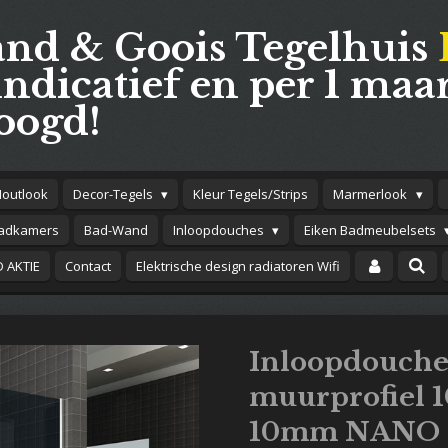
and & Goois Tegelhuis
indicatief en per 1 maar
oogd!
Houtlook
Decor-Tegels
Kleur Tegels/Strips
Marmerlook
adkamers
Bad-Wand
Inloopdouches
Eiken Badmeubelsets
 AKTIE
Contact
Elektrische design radiatoren Wifi
Inloopdouche
muurprofiel 
10mm NANO r