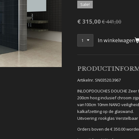
Sale!
€ 315,00
€ 441,00
In winkelwagen
PRODUCTINFORM
Artikelnr. SN03520.3967
INLOOPDOUCHES DOUCHE Zeer fr
200cm hoog inclusief chroom zijp
van100cm 10mm NANO veiligheid
kalkafzetting op de glaswand.
Uitvoering: rookglas Verstelbaar
Orders boven de € 350.00 worde