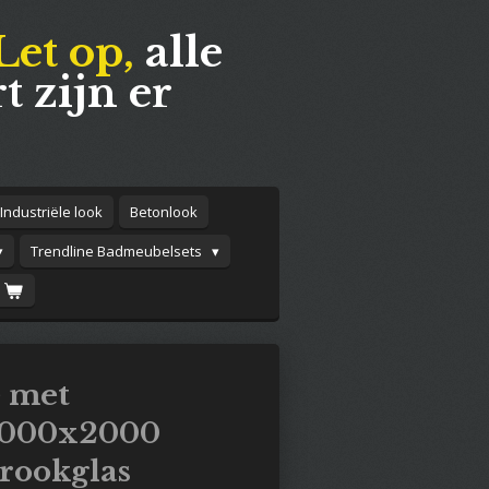
Let op,
alle
t zijn er
Industriële look
Betonlook
Trendline Badmeubelsets
 met
1000x2000
ookglas