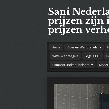
Ga
Sani Nederl
direct
naar
prijzen zijn 
de
prijzen verh
hoofdinhoud
Home
Vloer en Wandtegels
Witte Wandtegels
Tegels XXL
B
Compact Badmeubelsets
MAAND