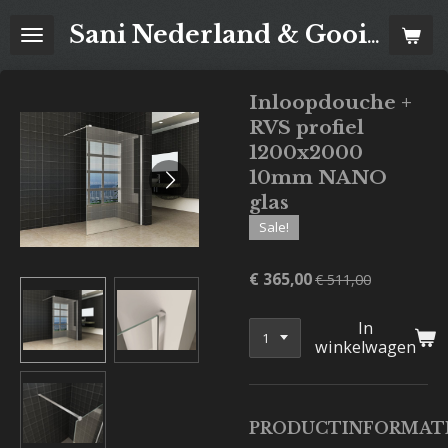
Ga
Sani Nederland & Goois Tegelhuis
direct
naar
de
Inloopdouche +
hoofdinhoud
RVS profiel
1200x2000
10mm NANO
glas
Sale!
€ 365,00
€ 511,00
In
winkelwagen
PRODUCTINFORMAT