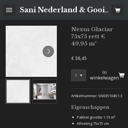
Ga
Sani Nederland & Goois Tegelhuis
direct
naar
de
Nexus Glaciar
hoofdinhoud
75x75 rett €
49,95 m²
€ 56,45
In
winkelwagen
Artikelnummer: SN03510451-3
Eigenschappen
Pakket grootte 1.13 m²
Afmeting 75x75 cm