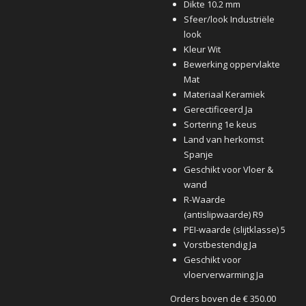
Dikte 10.2 mm
Sfeer/look Industriële
look
Kleur Wit
Bewerking oppervlakte
Mat
Materiaal Keramiek
Gerectificeerd Ja
Sortering 1e keus
Land van herkomst
Spanje
Geschikt voor Vloer &
wand
R-Waarde
(antislipwaarde) R9
PEI-waarde (slijtklasse) 5
Vorstbestendig Ja
Geschikt voor
vloerverwarming Ja
Orders boven de € 350.00