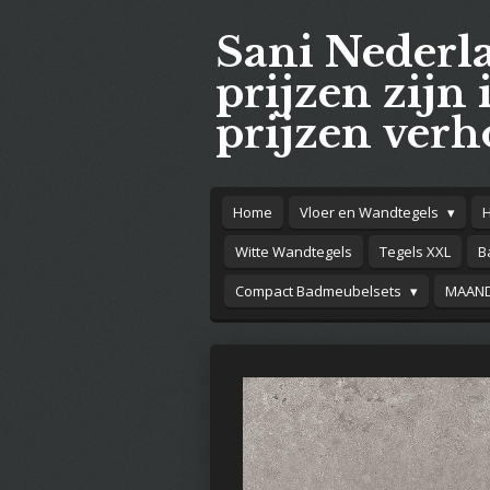
Ga
Sani Nederl
direct
naar
prijzen zijn 
de
prijzen verh
hoofdinhoud
Home
Vloer en Wandtegels
Witte Wandtegels
Tegels XXL
B
Compact Badmeubelsets
MAAND