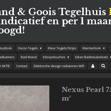
and & Goois Tegelhuis
indicatief en per 1 maar
oogd!
Houtlook
Decor-Tegels
Kleur Tegels/Strips
Marmerlook
adkamers
Bad-Wand
Inloopdouches
Eiken Badmeubelsets
 AKTIE
Contact
Elektrische design radiatoren Wifi
Nexus Pearl 75
m²