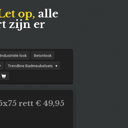
Let op,
alle
t zijn er
Industriële look
Betonlook
Trendline Badmeubelsets
x75 rett € 49,95