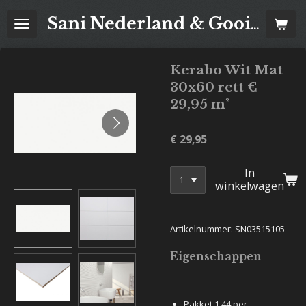
Ga
Sani Nederland & Goois Tegelhuis
direct
naar
de
Kerabo Wit Mat
hoofdinhoud
30x60 rett €
29,95 m²
€ 29,95
In
winkelwagen
Artikelnummer: SN03515105
Eigenschappen
Pakket 1.44 per