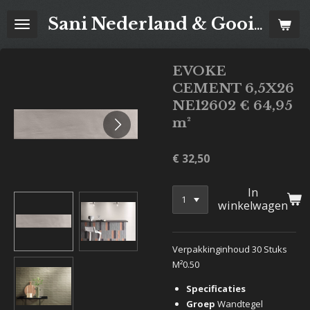
Ga
Sani Nederland & Goois Tegelhuis
direct
naar
de
EVOKE
hoofdinhoud
CEMENT 6,5X26
NE12602 € 64,95
m²
€ 32,50
In
winkelwagen
Verpakkinginhoud 30 Stuks
M²0.50
Specificaties
Groep
Wandtegel