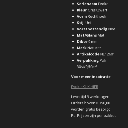
Serienaam
Evoke
Kleur
Grijs/Zwart
Vorm
Rechthoek
Stijl
Uni
Vorstbestendig
Nee
Mat/Glans
Mat
Dikte
9 mm
Merk
Natucer
Artikelcode
NE12601
Verpakking
Pak
30st/0,50m²
Voor meer inspiratie
Evoke KLIK HIER
Levertijd 9 werkdagen
Orders boven € 350,00
worden gratis bezorgd
Ps. Prijzen zijn per pakket