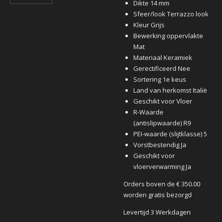
Dikte 14 mm
Sfeer/look Terrazzo look
Kleur Grijs
Bewerking oppervlakte
Mat
Materiaal Keramiek
Gerectificeerd Nee
Sortering 1e keus
Land van herkomst Italië
Geschikt voor Vloer
R-Waarde
(antislipwaarde) R9
PEI-waarde (slijtklasse) 5
Vorstbestendig Ja
Geschikt voor
vloerverwarming Ja
Orders boven de € 350.00
worden gratis bezorgd
Levertijd 3 Werkdagen