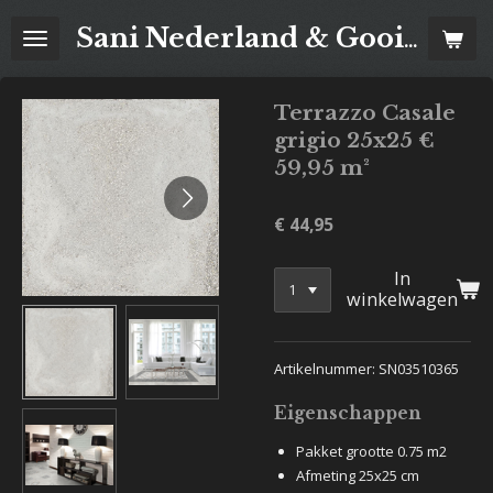
Ga
Sani Nederland & Goois Tegelhuis
direct
naar
de
Terrazzo Casale
hoofdinhoud
grigio 25x25 €
59,95 m²
€ 44,95
In
winkelwagen
Artikelnummer: SN03510365
Eigenschappen
Pakket grootte 0.75 m2
Afmeting 25x25 cm