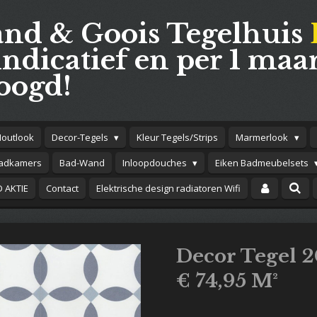
and & Goois Tegelhuis
indicatief en per 1 maar
oogd!
Houtlook
Decor-Tegels
Kleur Tegels/Strips
Marmerlook
adkamers
Bad-Wand
Inloopdouches
Eiken Badmeubelsets
 AKTIE
Contact
Elektrische design radiatoren Wifi
Decor Tegel 
€ 74,95 M²