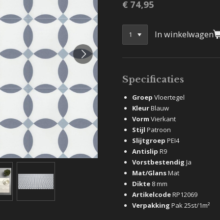
€ 74,95
In winkelwagen
Specificaties
Groep
Vloertegel
Kleur
Blauw
Vorm
Vierkant
Stijl
Patroon
Slijtgroep
PEI4
Antislip
R9
Vorstbestendig
Ja
Mat/Glans
Mat
Dikte
8 mm
Artikelcode
RP12069
Verpakking
Pak 25st/1m²