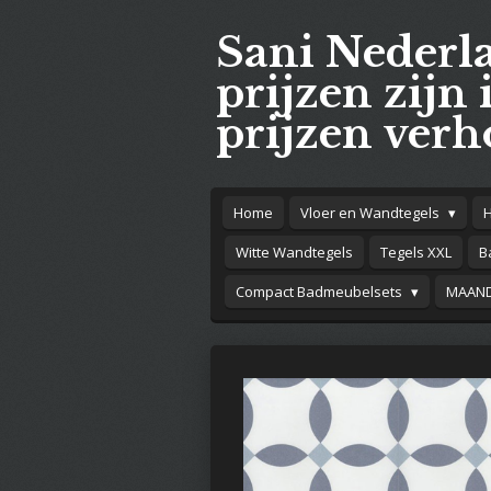
Ga
Sani Nederl
direct
naar
prijzen zijn 
de
prijzen verh
hoofdinhoud
Home
Vloer en Wandtegels
Witte Wandtegels
Tegels XXL
B
Compact Badmeubelsets
MAAND