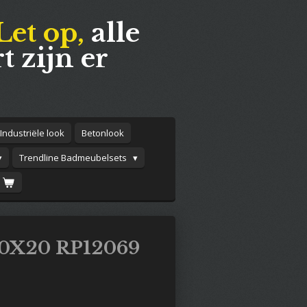
Let op,
alle
t zijn er
Industriële look
Betonlook
Trendline Badmeubelsets
20X20 RP12069